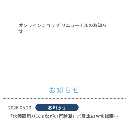
オンラインショップ リニューアルのお知ら
せ
「川の
お知
お知らせ
2026.05.20
お知らせ
「水陸両用バスinながい百秋湖」ご乗車のお客様限定
サービス券の配布について