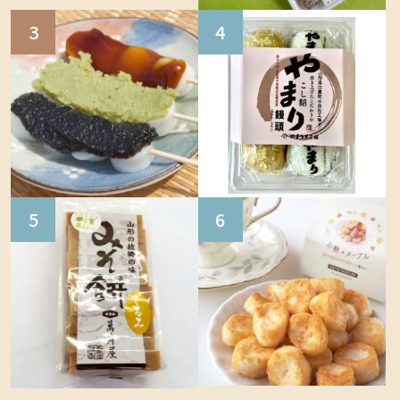
3
4
5
6