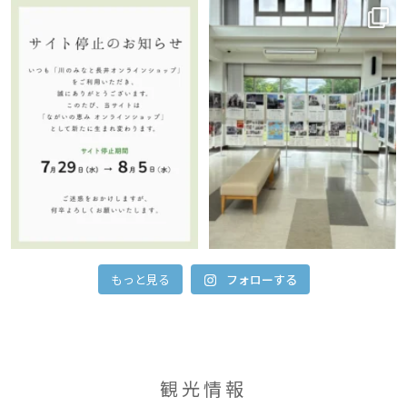
平素より「川のみなと長井オンライン
8月4日(火)まで、西置賜生協さんによ
ショップ」をご利用いただき、誠にあ
る『原爆写真展』を開催しておりま
りがとうございます。
...
す。展示の一角にある『高校生が
...
5
0
12
0
もっと見る
フォローする
観光情報