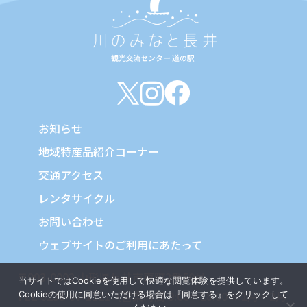
お知らせ
地域特産品紹介コーナー
交通アクセス
レンタサイクル
お問い合わせ
ウェブサイトのご利用にあたって
〒993-0003 山形県長井市東町2番50号
当サイトではCookieを使用して快適な閲覧体験を提供しています。
TEL 0238-87-1121（営業時間 9:00～18:00 ※1月・2月
Cookieの使用に同意いただける場合は『同意する』をクリックして