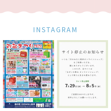
INSTAGRAM
8/13(木)～8/16(日)まで、『川のみな
平素より「川のみなと長井オンライン
と長井お盆まつり』を開催いたします
ショップ」をご利用いただき、誠にあ
恒例のふるさと福
...
りがとうございます。
...
14
0
15
0